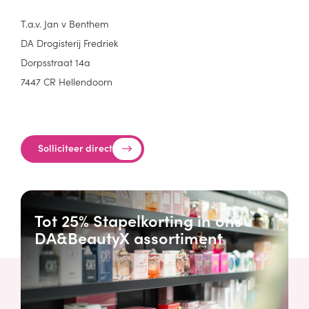
T.a.v. Jan v Benthem
DA Drogisterij Fredriek
Dorpsstraat 14a
7447 CR Hellendoorn
Solliciteer direct
Tot 25% Stapelkorting in ons
DA&BeautyX assortiment