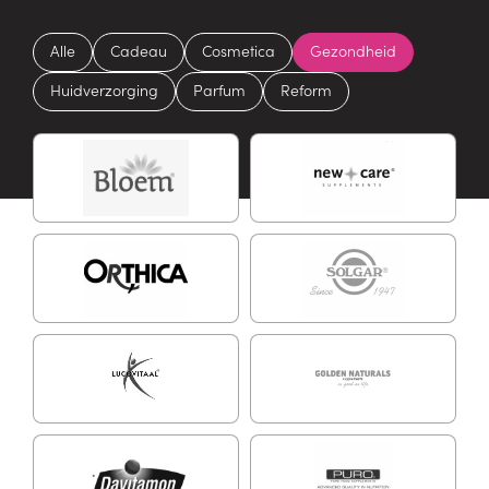
Alle
Cadeau
Cosmetica
Gezondheid
Huidverzorging
Parfum
Reform